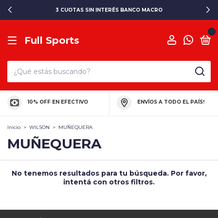
3 CUOTAS SIN INTERÉS BANCO MACRO
0
Full Sports
10% OFF EN EFECTIVO
ENVÍOS A TODO EL PAÍS!
Inicio
>
WILSON
>
MUÑEQUERA
MUÑEQUERA
No tenemos resultados para tu búsqueda. Por favor,
intentá con otros filtros.