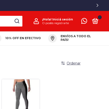
0
¡Hola!
Iniciá sesión
O podés registrarte
ENVÍOS A TODO EL
10% OFF EN EFECTIVO
PAÍS!
Ordenar