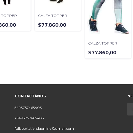
 TOPPER
CALZA TOPPER
860,00
$77.860,00
CALZA TOPPER
$77.860,00
CONTACTÁNOS
NE
5493757465403
+5493757465403
fullsportstiendaonline@gmail.com