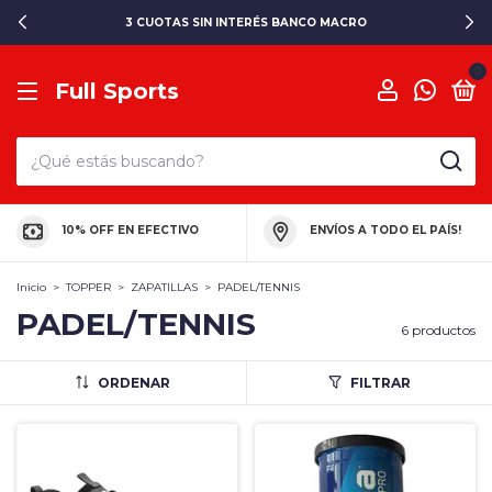
3 CUOTAS SIN INTERÉS BANCO MACRO
0
Full Sports
10% OFF EN EFECTIVO
ENVÍOS A TODO EL PAÍS!
Inicio
>
TOPPER
>
ZAPATILLAS
>
PADEL/TENNIS
PADEL/TENNIS
6 productos
ORDENAR
FILTRAR