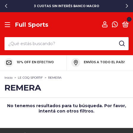
3 CUOTAS SIN INTERÉS BANCO MACRO
0
Full Sports
10% OFF EN EFECTIVO
ENVÍOS A TODO EL PAÍS!
Inicio
>
LE COQ SPORTIF
>
REMERA
REMERA
No tenemos resultados para tu búsqueda. Por favor,
intentá con otros filtros.