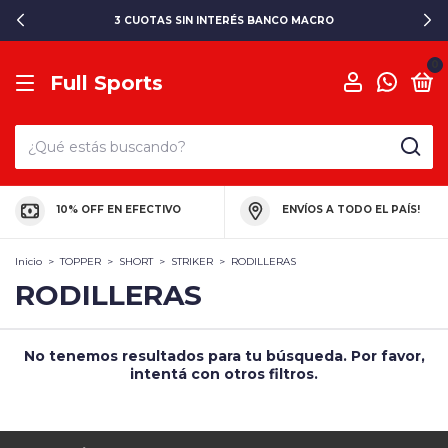
3 CUOTAS SIN INTERÉS BANCO MACRO
0
Full Sports
10% OFF EN EFECTIVO
ENVÍOS A TODO EL PAÍS!
Inicio
>
TOPPER
>
SHORT
>
STRIKER
>
RODILLERAS
RODILLERAS
No tenemos resultados para tu búsqueda. Por favor,
intentá con otros filtros.