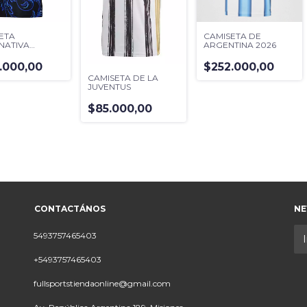
ETA
CAMISETA DE
NATIVA
ARGENTINA 2026
CION
TINA
.000,00
$252.000,00
CAMISETA DE LA
JUVENTUS
$85.000,00
CONTACTÁNOS
NE
5493757465403
+5493757465403
fullsportstiendaonline@gmail.com