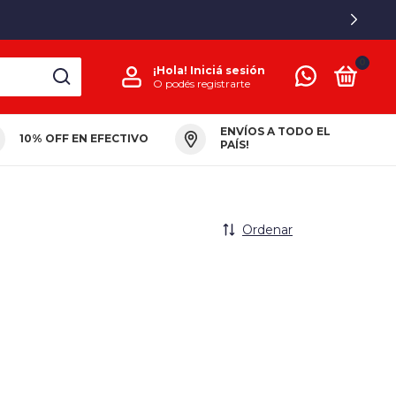
0
¡Hola!
Iniciá sesión
O podés registrarte
ENVÍOS A TODO EL
10% OFF EN EFECTIVO
PAÍS!
Ordenar