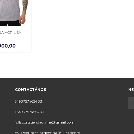
A VCP LISA
000,00
CONTACTÁNOS
NE
5493757465403
+5493757465403
fullsportstiendaonline@gmail.com
Av. República Argentina 189, Misiones