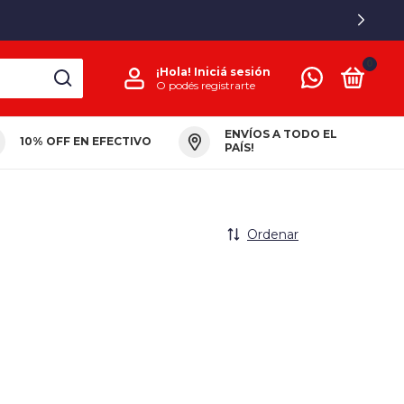
0
¡Hola!
Iniciá sesión
O podés registrarte
ENVÍOS A TODO EL
10% OFF EN EFECTIVO
PAÍS!
Ordenar