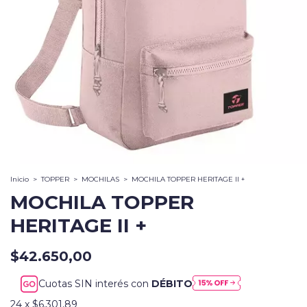
Inicio
>
TOPPER
>
MOCHILAS
>
MOCHILA TOPPER HERITAGE II +
MOCHILA TOPPER
HERITAGE II +
$42.650,00
Cuotas SIN interés con
DÉBITO
24
x
$6.301,89