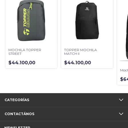
MOCHILA TOPPER
TOPPER MOCHILA
STREET
MATCH II
$44.100,00
$44.100,00
Moch
$6
CATEGORÍAS
CONTACTÁNOS
NEWSLETTER