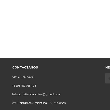
CONTACTÁNOS
NE
5493757465403
+5493757465403
fullsportstiendaonline@gmail.com
Av. República Argentina 189, Misiones