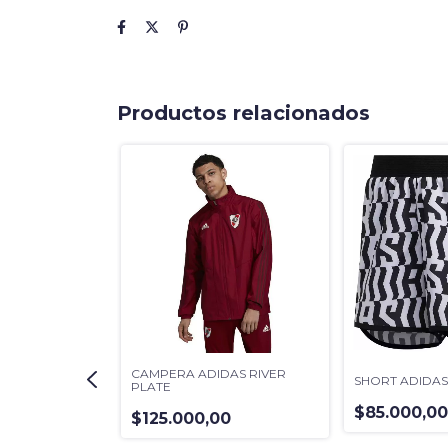
Productos relacionados
E BOCA
CAMPERA ADIDAS RIVER
SHORT ADIDA
PLATE
$85.000,0
00
$125.000,00