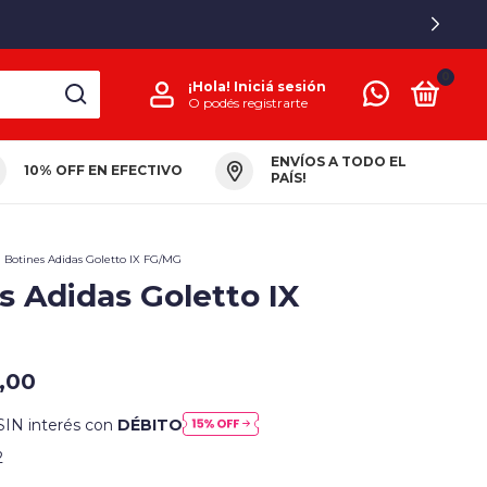
0
¡Hola!
Iniciá sesión
O podés registrarte
ENVÍOS A TODO EL
10% OFF EN EFECTIVO
PAÍS!
Botines Adidas Goletto IX FG/MG
s Adidas Goletto IX
G
,00
SIN interés con
DÉBITO
2