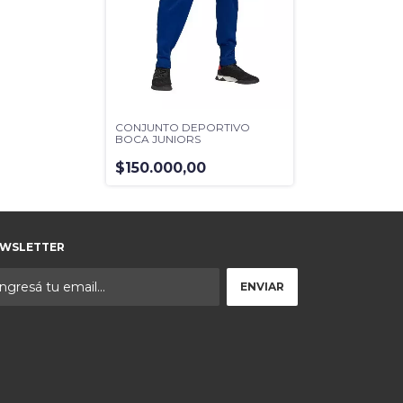
CAMISETA DE L
$85.000,00
CONJUNTO DEPORTIVO
BOCA JUNIORS
$150.000,00
WSLETTER