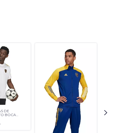
S DE
TO BOCA
0