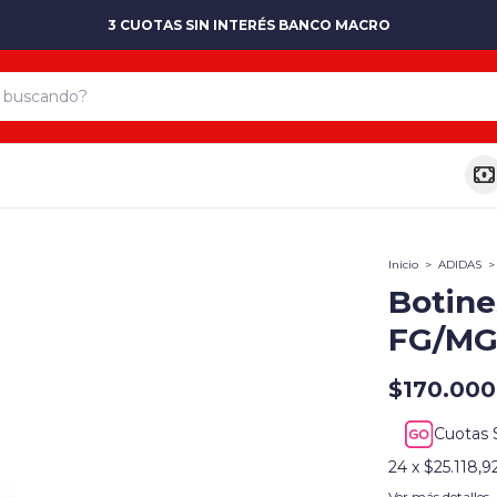
3 CUOTAS SIN INTERÉS BANCO MACRO
Inicio
>
ADIDAS
>
Botine
FG/M
$170.000
Cuotas 
24
x
$25.118,9
Ver más detalles